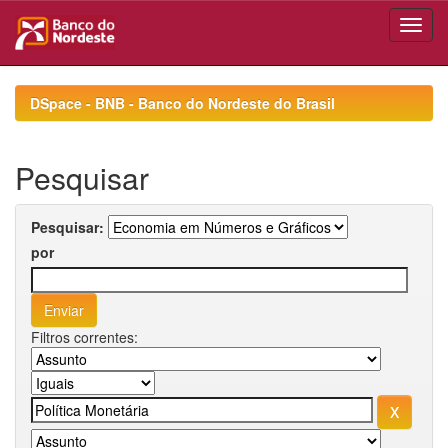
Skip
navigation
DSpace - BNB - Banco do Nordeste do Brasil
Pesquisar
Pesquisar:
por
Filtros correntes: