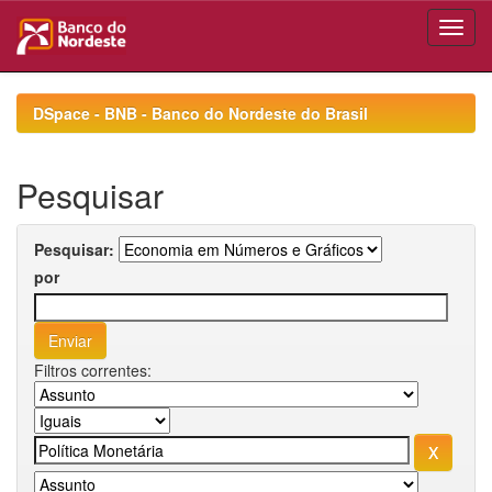
Skip
navigation
DSpace - BNB - Banco do Nordeste do Brasil
Pesquisar
Pesquisar:
por
Filtros correntes: