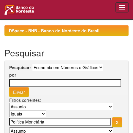
Skip
navigation
DSpace - BNB - Banco do Nordeste do Brasil
Pesquisar
Pesquisar:
por
Filtros correntes: