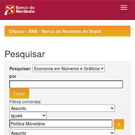
Skip
navigation
DSpace - BNB - Banco do Nordeste do Brasil
Pesquisar
Pesquisar:
por
Filtros correntes: