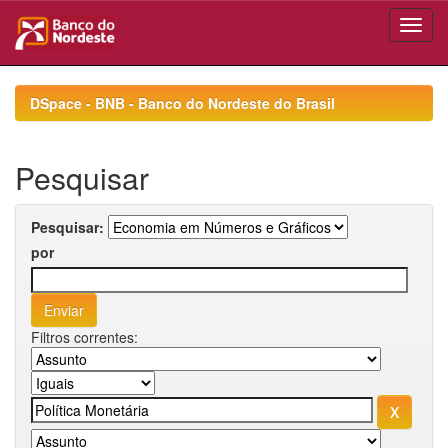
Skip
navigation
DSpace - BNB - Banco do Nordeste do Brasil
Pesquisar
Pesquisar:
por
Filtros correntes: