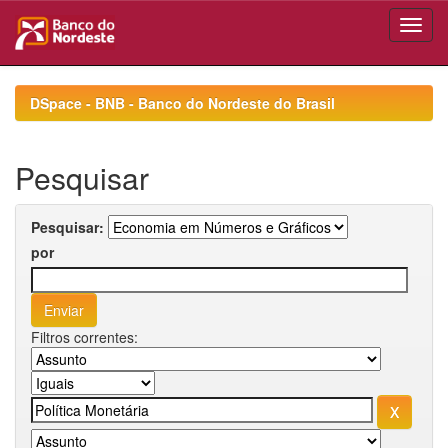
Skip
navigation
DSpace - BNB - Banco do Nordeste do Brasil
Pesquisar
Pesquisar:
por
Filtros correntes: