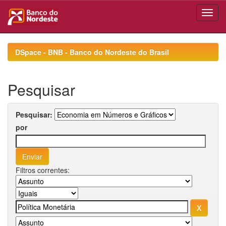
Skip
navigation
DSpace - BNB - Banco do Nordeste do Brasil
Pesquisar
Pesquisar:
por
Filtros correntes: