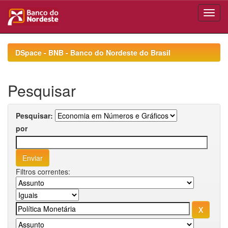
Skip
navigation
DSpace - BNB - Banco do Nordeste do Brasil
Pesquisar
Pesquisar:
por
Filtros correntes: