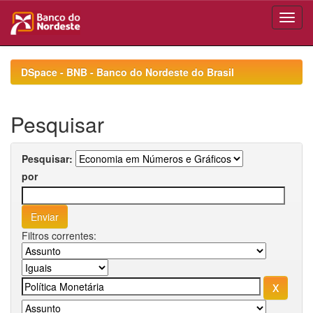
Skip
navigation
DSpace - BNB - Banco do Nordeste do Brasil
Pesquisar
Pesquisar:
por
Filtros correntes: