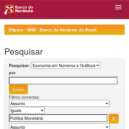
Skip
navigation
DSpace - BNB - Banco do Nordeste do Brasil
Pesquisar
Pesquisar:
por
Filtros correntes: