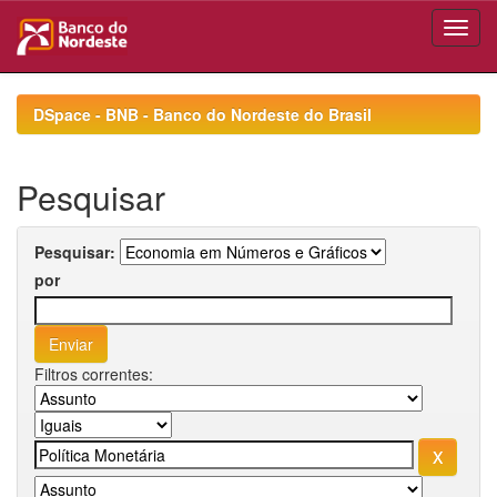
Skip
navigation
DSpace - BNB - Banco do Nordeste do Brasil
Pesquisar
Pesquisar:
por
Filtros correntes: