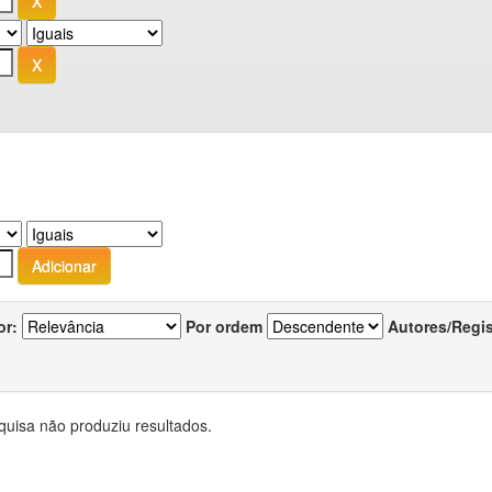
or:
Por ordem
Autores/Regi
quisa não produziu resultados.