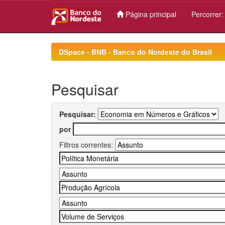
Página principal
Percorrer
Skip
navigation
DSpace - BNB - Banco do Nordeste do Brasil
Pesquisar
Pesquisar:
por
Filtros correntes: