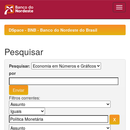
Skip
navigation
DSpace - BNB - Banco do Nordeste do Brasil
Pesquisar
Pesquisar:
por
Filtros correntes: