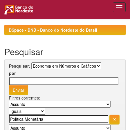
Skip
navigation
DSpace - BNB - Banco do Nordeste do Brasil
Pesquisar
Pesquisar:
por
Filtros correntes: