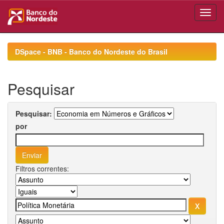
Skip
navigation
DSpace - BNB - Banco do Nordeste do Brasil
Pesquisar
Pesquisar:
por
Filtros correntes: