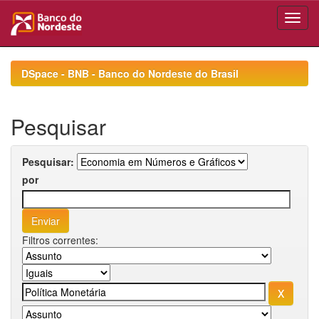
Skip
navigation
DSpace - BNB - Banco do Nordeste do Brasil
Pesquisar
Pesquisar:
por
Filtros correntes: