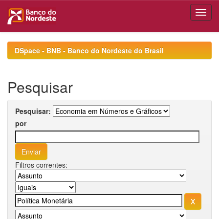
Skip
navigation
DSpace - BNB - Banco do Nordeste do Brasil
Pesquisar
Pesquisar:
por
Filtros correntes: