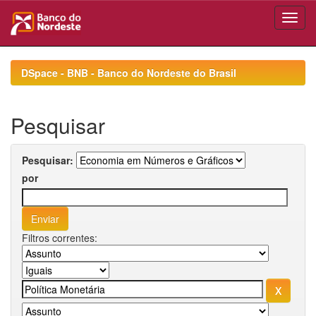
Skip
navigation
DSpace - BNB - Banco do Nordeste do Brasil
Pesquisar
Pesquisar:
por
Filtros correntes: