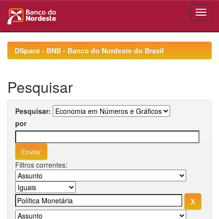
Skip
navigation
DSpace - BNB - Banco do Nordeste do Brasil
Pesquisar
Pesquisar:
por
Filtros correntes: