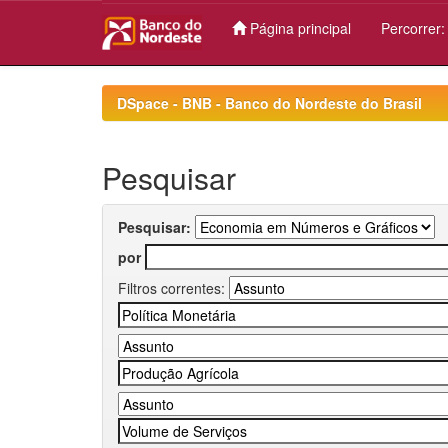
Página principal
Percorrer
Skip
navigation
DSpace - BNB - Banco do Nordeste do Brasil
Pesquisar
Pesquisar:
por
Filtros correntes: