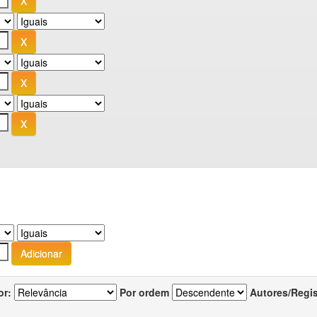
or:
Por ordem
Autores/Regi