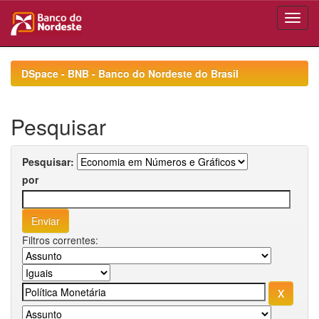
Skip
navigation
DSpace - BNB - Banco do Nordeste do Brasil
Pesquisar
Pesquisar:
por
Filtros correntes: