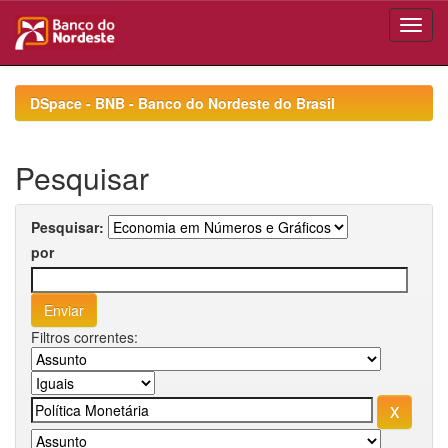
Skip
navigation
DSpace - BNB - Banco do Nordeste do Brasil
Pesquisar
Pesquisar:
por
Filtros correntes: