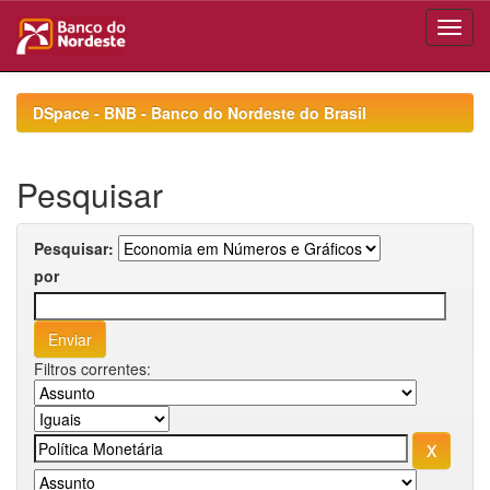
Skip
navigation
DSpace - BNB - Banco do Nordeste do Brasil
Pesquisar
Pesquisar:
por
Filtros correntes: