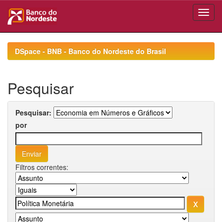
Skip
navigation
DSpace - BNB - Banco do Nordeste do Brasil
Pesquisar
Pesquisar:
por
Filtros correntes: