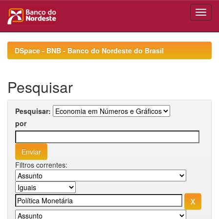
Skip
navigation
DSpace - BNB - Banco do Nordeste do Brasil
Pesquisar
Pesquisar:
por
Filtros correntes: