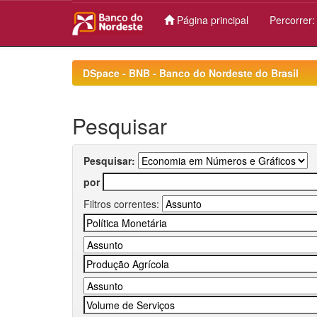
Página principal
Percorrer
Skip
navigation
DSpace - BNB - Banco do Nordeste do Brasil
Pesquisar
Pesquisar:
por
Filtros correntes: