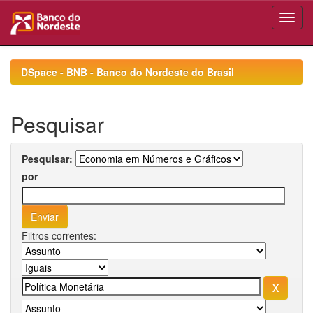
Skip
navigation
DSpace - BNB - Banco do Nordeste do Brasil
Pesquisar
Pesquisar:
por
Filtros correntes: