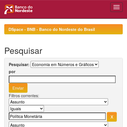
Skip
navigation
DSpace - BNB - Banco do Nordeste do Brasil
Pesquisar
Pesquisar:
por
Filtros correntes: