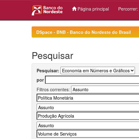
Página principal
Percorrer
Skip
navigation
DSpace - BNB - Banco do Nordeste do Brasil
Pesquisar
Pesquisar:
por
Filtros correntes: