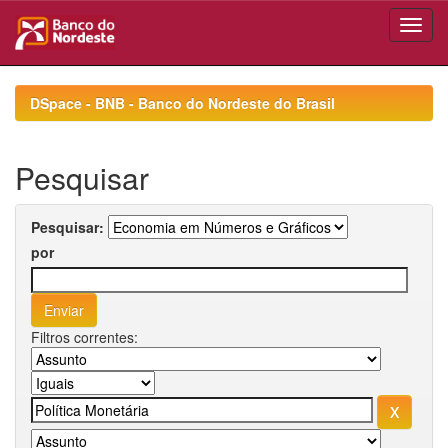
Skip
navigation
DSpace - BNB - Banco do Nordeste do Brasil
Pesquisar
Pesquisar:
por
Filtros correntes: