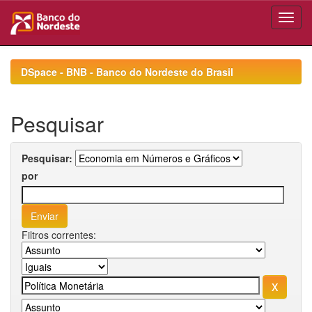
Skip
navigation
DSpace - BNB - Banco do Nordeste do Brasil
Pesquisar
Pesquisar:
por
Filtros correntes: