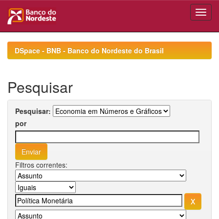
Skip
navigation
DSpace - BNB - Banco do Nordeste do Brasil
Pesquisar
Pesquisar:
por
Filtros correntes: