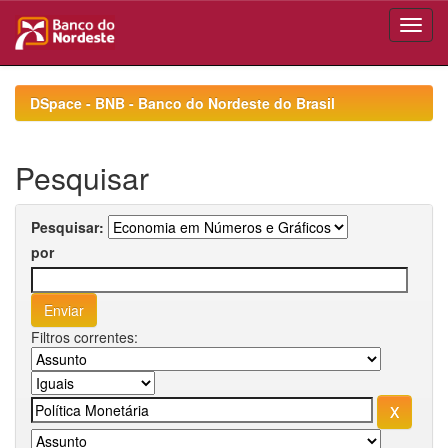
Skip
navigation
DSpace - BNB - Banco do Nordeste do Brasil
Pesquisar
Pesquisar:
por
Filtros correntes: