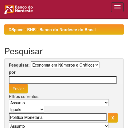
Skip
navigation
DSpace - BNB - Banco do Nordeste do Brasil
Pesquisar
Pesquisar:
por
Filtros correntes: