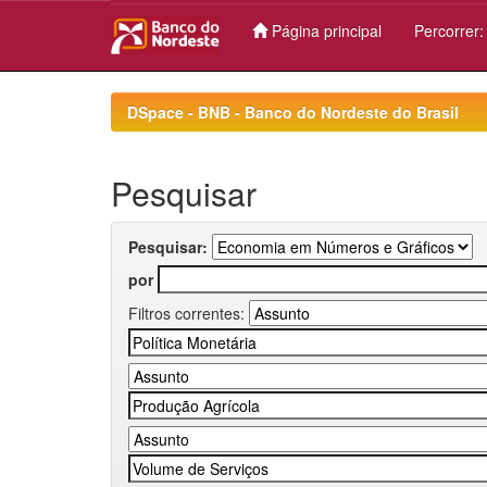
Página principal
Percorrer
Skip
navigation
DSpace - BNB - Banco do Nordeste do Brasil
Pesquisar
Pesquisar:
por
Filtros correntes: