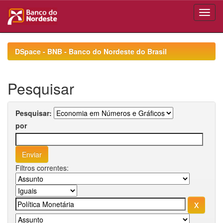
Skip
navigation
DSpace - BNB - Banco do Nordeste do Brasil
Pesquisar
Pesquisar:
por
Filtros correntes: