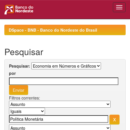
Skip
navigation
DSpace - BNB - Banco do Nordeste do Brasil
Pesquisar
Pesquisar:
por
Filtros correntes: