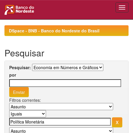
Skip
navigation
DSpace - BNB - Banco do Nordeste do Brasil
Pesquisar
Pesquisar:
por
Filtros correntes: