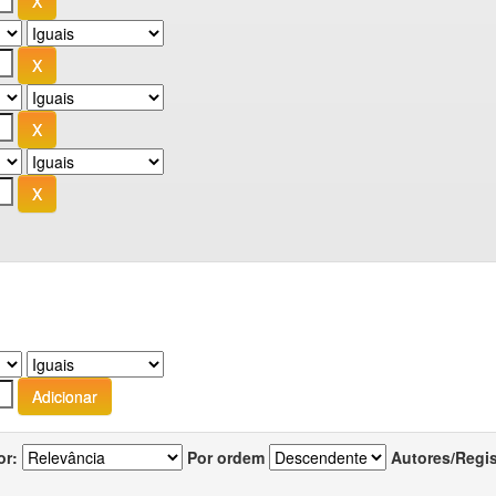
or:
Por ordem
Autores/Regi