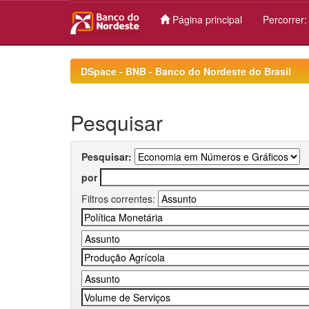
Página principal
Percorrer
Skip
navigation
DSpace - BNB - Banco do Nordeste do Brasil
Pesquisar
Pesquisar:
por
Filtros correntes: