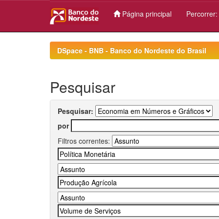
Página principal
Percorrer
Skip
navigation
DSpace - BNB - Banco do Nordeste do Brasil
Pesquisar
Pesquisar:
por
Filtros correntes: