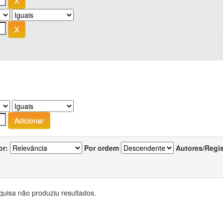
or:
Por ordem
Autores/Regi
quisa não produziu resultados.