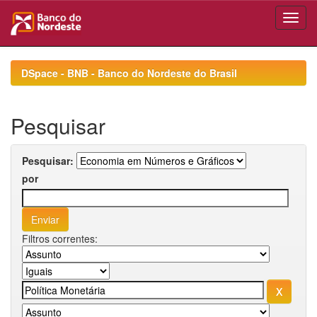
Skip
navigation
DSpace - BNB - Banco do Nordeste do Brasil
Pesquisar
Pesquisar:
por
Filtros correntes: