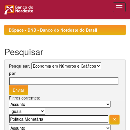
Skip
navigation
DSpace - BNB - Banco do Nordeste do Brasil
Pesquisar
Pesquisar:
por
Filtros correntes: