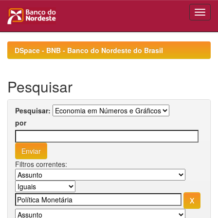
Skip
navigation
DSpace - BNB - Banco do Nordeste do Brasil
Pesquisar
Pesquisar:
por
Filtros correntes: