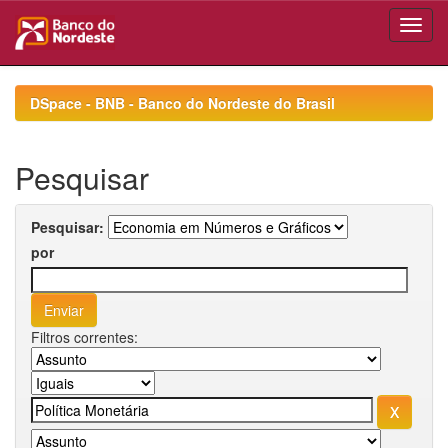
Skip
navigation
DSpace - BNB - Banco do Nordeste do Brasil
Pesquisar
Pesquisar:
por
Filtros correntes: