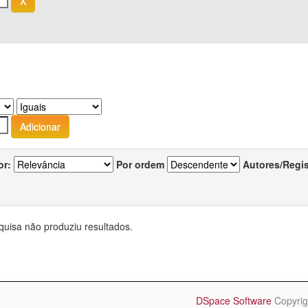
or:
Por ordem
Autores/Regi
quisa não produziu resultados.
DSpace Software
Copyrig