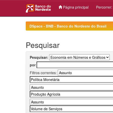
Página principal
Percorrer
Skip
navigation
DSpace - BNB - Banco do Nordeste do Brasil
Pesquisar
Pesquisar:
por
Filtros correntes: