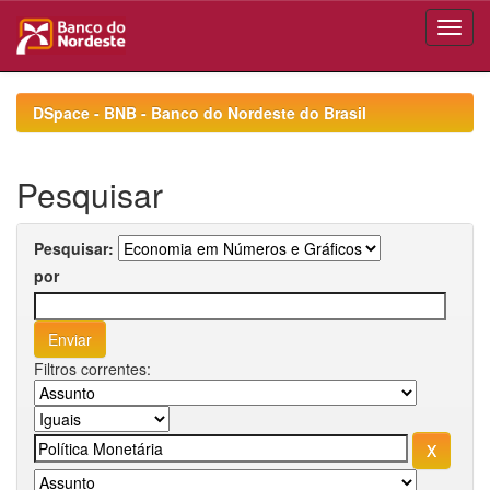
Skip
navigation
DSpace - BNB - Banco do Nordeste do Brasil
Pesquisar
Pesquisar:
por
Filtros correntes: