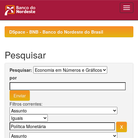
Skip
navigation
DSpace - BNB - Banco do Nordeste do Brasil
Pesquisar
Pesquisar:
por
Filtros correntes: