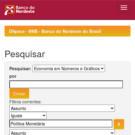
Skip
navigation
DSpace - BNB - Banco do Nordeste do Brasil
Pesquisar
Pesquisar:
por
Filtros correntes: