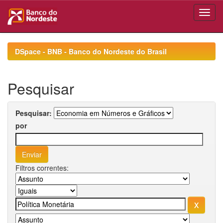
Skip
navigation
DSpace - BNB - Banco do Nordeste do Brasil
Pesquisar
Pesquisar:
por
Filtros correntes: