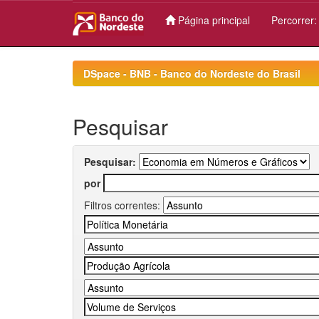
Página principal
Percorrer
Skip
navigation
DSpace - BNB - Banco do Nordeste do Brasil
Pesquisar
Pesquisar:
por
Filtros correntes: