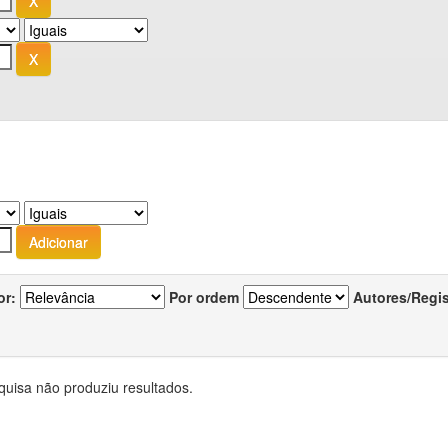
or:
Por ordem
Autores/Regi
quisa não produziu resultados.